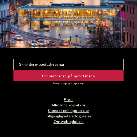
Nyhetsbrev
Ta del av förhandsinformation och biljettsläpp.
Prenumerera på nyhetsbrev
Personuppgiftspolicy
Press
Allmänna köpvillkor
Kontakt och öppettider
Tillgänglighetsredogörelse
Om webbplatsen