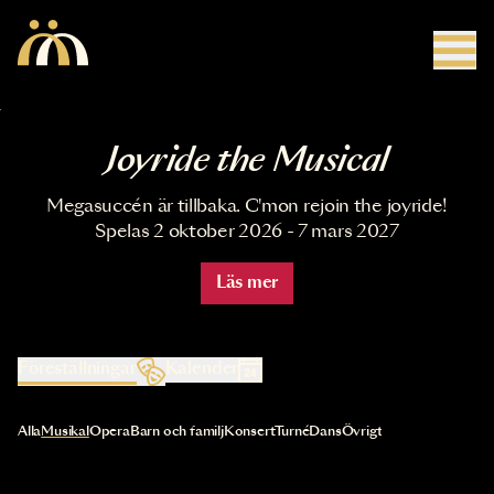
Hoppa till huvudinnehåll
Joyride the Musical
Megasuccén är tillbaka. C'mon rejoin the joyride!
Spelas 2 oktober 2026 - 7 mars 2027
Läs mer
Föreställningar
Kalender
Val av kategori uppdaterar innehållet automatiskt
Alla
Musikal
Opera
Barn och familj
Konsert
Turné
Dans
Övrigt