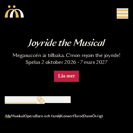
Hoppa till huvudinnehåll
Joyride the Musical
Megasuccén är tillbaka. C'mon rejoin the joyride!
Spelas 2 oktober 2026 - 7 mars 2027
Läs mer
Föreställningar
Kalender
Val av kategori uppdaterar innehållet automatiskt
Alla
Musikal
Opera
Barn och familj
Konsert
Turné
Dans
Övrigt