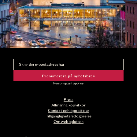
Nyhetsbrev
Ta del av förhandsinformation och biljettsläpp.
Prenumerera på nyhetsbrev
Personuppgiftspolicy
Press
Allmänna köpvillkor
Kontakt och öppettider
Tillgänglighetsredogörelse
Om webbplatsen