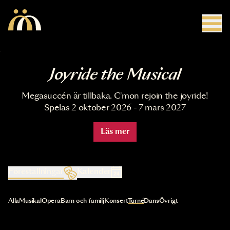
Hoppa till huvudinnehåll
Joyride the Musical
Megasuccén är tillbaka. C'mon rejoin the joyride!
Spelas 2 oktober 2026 - 7 mars 2027
Läs mer
Föreställningar
Kalender
Val av kategori uppdaterar innehållet automatiskt
Alla
Musikal
Opera
Barn och familj
Konsert
Turné
Dans
Övrigt