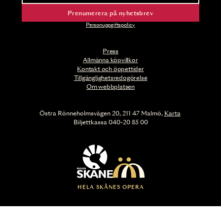
Prenumerera på nyhetsbrev
Personuppgiftspolicy
Press
Allmänna köpvillkor
Kontakt och öppettider
Tillgänglighetsredogörelse
Om webbplatsen
Östra Rönneholmsvägen 20, 211 47 Malmö,
Karta
Biljettkassa 040-20 85 00
HELA SKÅNES OPERA