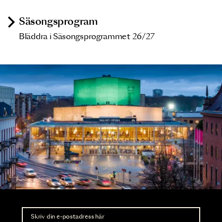
Säsongsprogram
Bläddra i Säsongsprogrammet 26/27
Nyhetsbrev
Ta del av förhandsinformation och biljettsläpp.