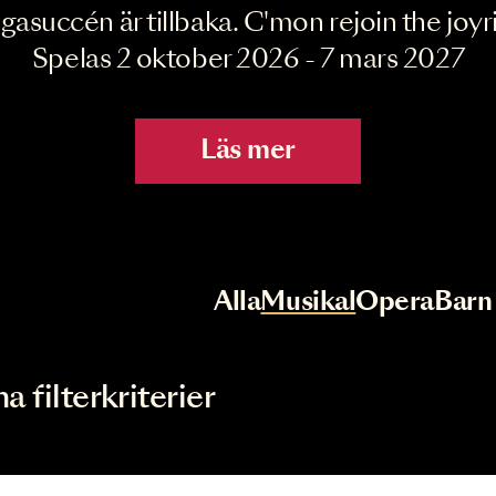
Joyride the Mu
Megasuccén är tillbaka. C'mon rejoin 
Spelas 2 oktober 2026 - 7 mar
Läs mer
r
Val av kategori
Alla
Musikal
Op