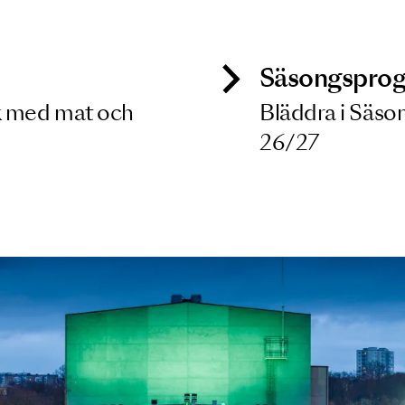
 dina filterkriterier
ck
Säso
 besök med mat och
Blädd
26/27