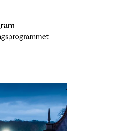
ngsprogram
ra i Säsongsprogrammet