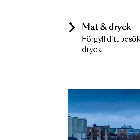
Inga föreställningar matchar
Mat & dry
Förgyll ditt
dryck.