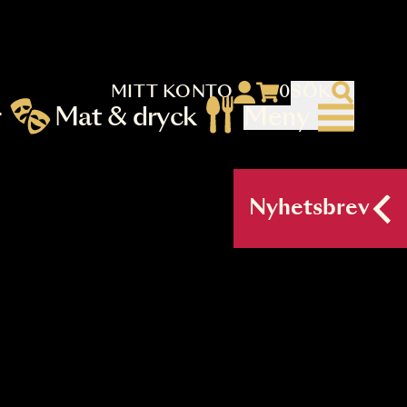
MITT KONTO
 menu)
llningar
Mat & dryck
Me
nu (primary) SV
Nyh