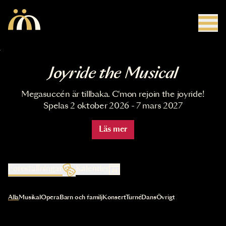
Hoppa till huvudinnehåll
Joyride the Musical
Megasuccén är tillbaka. C'mon rejoin the joyride!
Spelas 2 oktober 2026 - 7 mars 2027
Läs mer
Föreställningar
Kalender
Val av kategori uppdaterar innehållet automatiskt
Alla
Musikal
Opera
Barn och familj
Konsert
Turné
Dans
Övrigt