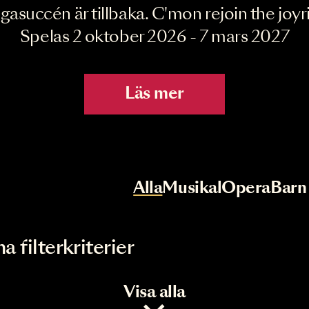
Joyride the Mu
Megasuccén är tillbaka. C'mon rejoin 
Spelas 2 oktober 2026 - 7 mar
Läs mer
r
Val av kategori
Alla
Musikal
Op