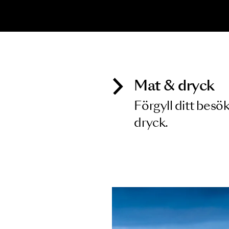
Inga föreställningar matchar
Mat & dry
Förgyll ditt
dryck.