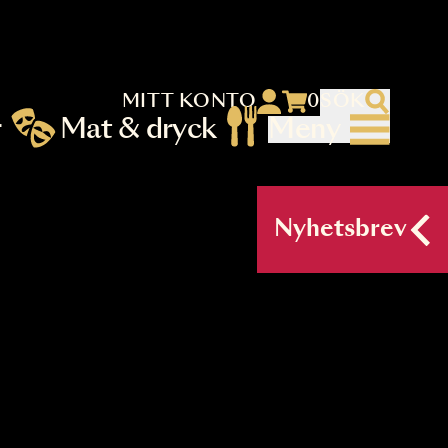
MITT KONTO
 menu)
llningar
Mat & dryck
Me
nu (primary) SV
Nyh