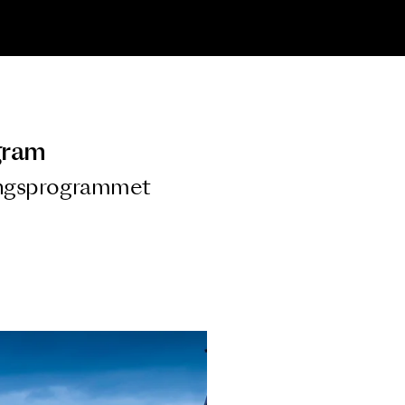
ngsprogram
ra i Säsongsprogrammet