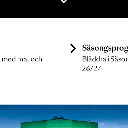
 dina filterkriterier
Visa alla
ck
Säso
 besök med mat och
Blädd
26/27