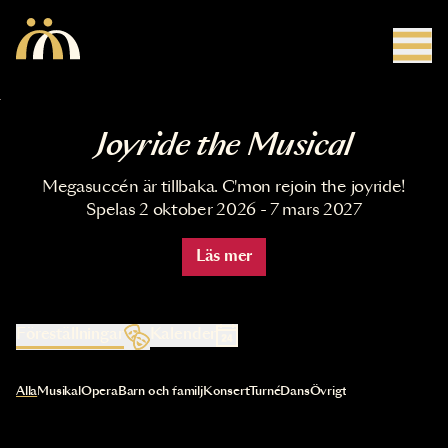
Hoppa till huvudinnehåll
Joyride the Musical
Megasuccén är tillbaka. C'mon rejoin the joyride!
Spelas 2 oktober 2026 - 7 mars 2027
Läs mer
Föreställningar
Kalender
Val av kategori uppdaterar innehållet automatiskt
Alla
Musikal
Opera
Barn och familj
Konsert
Turné
Dans
Övrigt