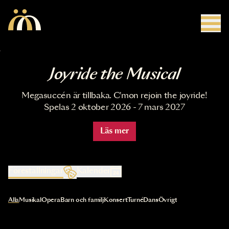
Hoppa till huvudinnehåll
Joyride the Musical
Megasuccén är tillbaka. C'mon rejoin the joyride!
Spelas 2 oktober 2026 - 7 mars 2027
Läs mer
Föreställningar
Kalender
Val av kategori uppdaterar innehållet automatiskt
Alla
Musikal
Opera
Barn och familj
Konsert
Turné
Dans
Övrigt