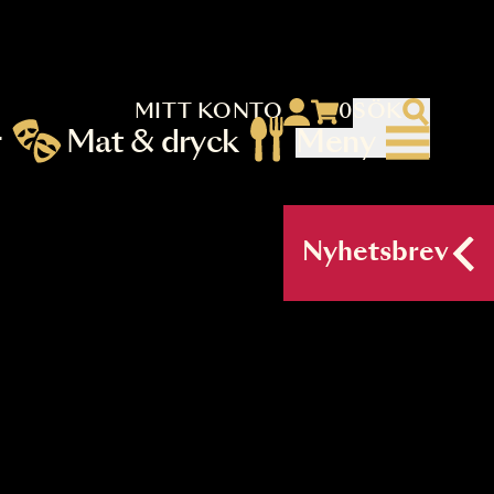
MITT KONTO
 menu)
llningar
Mat & dryck
Me
nu (primary) SV
Nyh