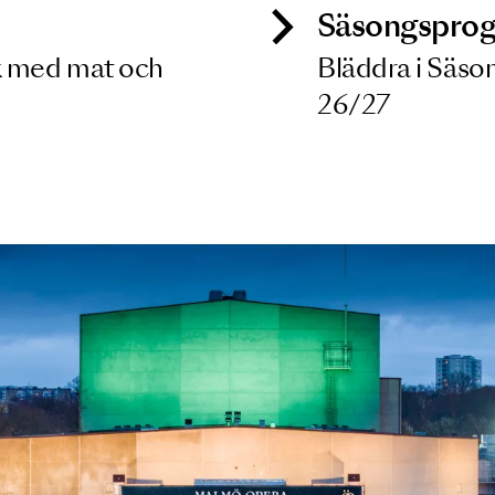
ck
Säso
 besök med mat och
Blädd
26/27