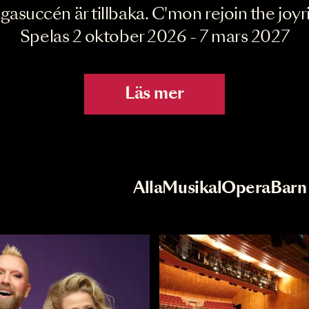
Joyride the Mu
Megasuccén är tillbaka. C'mon rejoin 
Spelas 2 oktober 2026 - 7 mar
Läs mer
r
Val av kategori
Alla
Musikal
Op