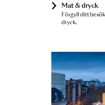
Mat & dry
Förgyll ditt
dryck.