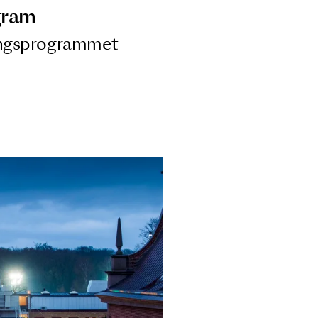
ngsprogram
ra i Säsongsprogrammet