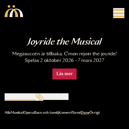
Hoppa till huvudinnehåll
Joyride the Musical
Megasuccén är tillbaka. C'mon rejoin the joyride!
Spelas 2 oktober 2026 - 7 mars 2027
Läs mer
Föreställningar
Kalender
Val av kategori uppdaterar innehållet automatiskt
Alla
Musikal
Opera
Barn och familj
Konsert
Turné
Dans
Övrigt