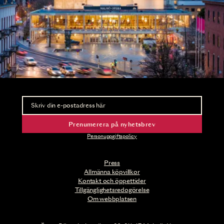
Nyhetsbrev
Ta del av förhandsinformation och biljettsläpp.
Prenumerera på nyhetsbrev
Personuppgiftspolicy
Press
Allmänna köpvillkor
Kontakt och öppettider
Tillgänglighetsredogörelse
Om webbplatsen