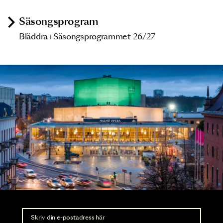
Säsongsprogram
Bläddra i Säsongsprogrammet 26/27
Nyhetsbrev
Ta del av förhandsinformation och biljettsläpp.