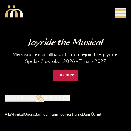
Hoppa till huvudinnehåll
Joyride the Musical
Megasuccén är tillbaka. C'mon rejoin the joyride!
Spelas 2 oktober 2026 - 7 mars 2027
Läs mer
Föreställningar
Kalender
Val av kategori uppdaterar innehållet automatiskt
Alla
Musikal
Opera
Barn och familj
Konsert
Turné
Dans
Övrigt