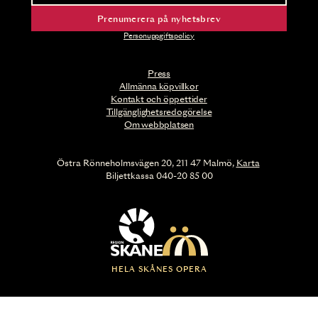
Prenumerera på nyhetsbrev
Personuppgiftspolicy
Press
Allmänna köpvillkor
Kontakt och öppettider
Tillgänglighetsredogörelse
Om webbplatsen
Östra Rönneholmsvägen 20, 211 47 Malmö,
Karta
Biljettkassa 040-20 85 00
HELA SKÅNES OPERA