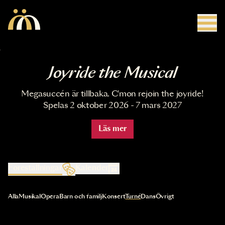
Hoppa till huvudinnehåll
Joyride the Musical
Megasuccén är tillbaka. C'mon rejoin the joyride!
Spelas 2 oktober 2026 - 7 mars 2027
Läs mer
Föreställningar
Kalender
Val av kategori uppdaterar innehållet automatiskt
Alla
Musikal
Opera
Barn och familj
Konsert
Turné
Dans
Övrigt