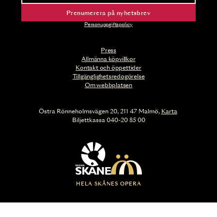
Prenumerera på nyhetsbrev
Personuppgiftspolicy
Press
Allmänna köpvillkor
Kontakt och öppettider
Tillgänglighetsredogörelse
Om webbplatsen
Östra Rönneholmsvägen 20, 211 47 Malmö,
Karta
Biljettkassa 040-20 85 00
HELA SKÅNES OPERA