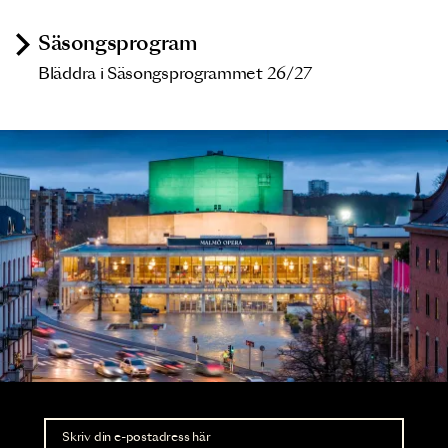
Säsongsprogram
Bläddra i Säsongsprogrammet 26/27
Nyhetsbrev
Ta del av förhandsinformation och biljettsläpp.