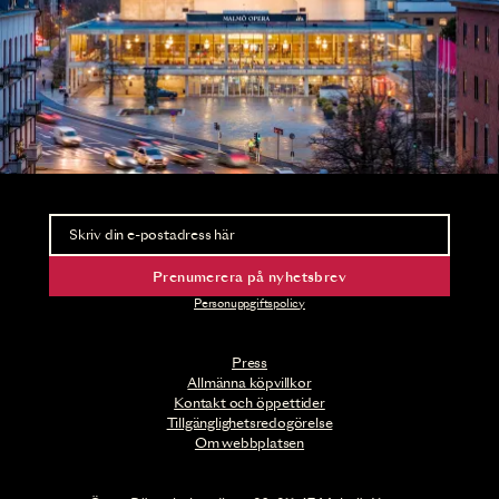
Nyhetsbrev
Ta del av förhandsinformation och biljettsläpp.
Prenumerera på nyhetsbrev
Personuppgiftspolicy
Press
Allmänna köpvillkor
Kontakt och öppettider
Tillgänglighetsredogörelse
Om webbplatsen