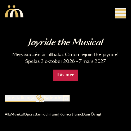
Hoppa till huvudinnehåll
Joyride the Musical
Megasuccén är tillbaka. C'mon rejoin the joyride!
Spelas 2 oktober 2026 - 7 mars 2027
Läs mer
Föreställningar
Kalender
Val av kategori uppdaterar innehållet automatiskt
Alla
Musikal
Opera
Barn och familj
Konsert
Turné
Dans
Övrigt