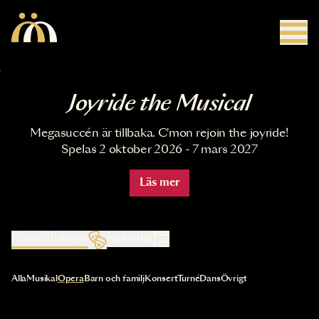
Hoppa till huvudinnehåll
Joyride the Musical
Megasuccén är tillbaka. C'mon rejoin the joyride!
Spelas 2 oktober 2026 - 7 mars 2027
Läs mer
Föreställningar
Kalender
Val av kategori uppdaterar innehållet automatiskt
Alla
Musikal
Opera
Barn och familj
Konsert
Turné
Dans
Övrigt