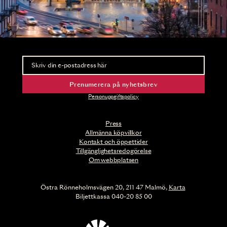
Nyhetsbrev
Ta del av förhandsinformation och biljettsläpp.
Prenumerera på nyhetsbrev
Personuppgiftspolicy
Press
Allmänna köpvillkor
Kontakt och öppettider
Tillgänglighetsredogörelse
Om webbplatsen
Östra Rönneholmsvägen 20, 211 47 Malmö,
Karta
Biljettkassa 040-20 85 00