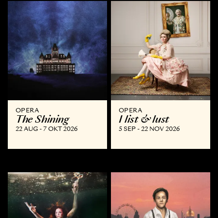
OPERA
OPERA
The Shining
I list & lust
22 AUG - 7 OKT 2026
5 SEP - 22 NOV 2026