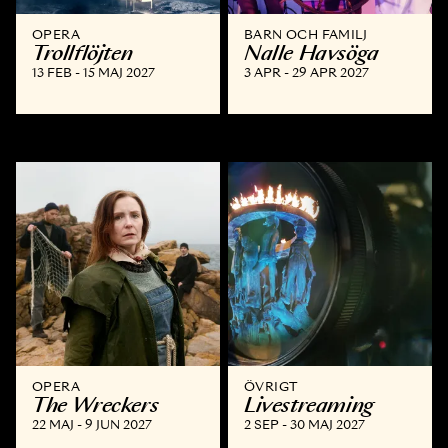
OPERA
BARN OCH FAMILJ
Trollflöjten
Nalle Havsöga
13 FEB - 15 MAJ 2027
3 APR - 29 APR 2027
OPERA
ÖVRIGT
The Wreckers
Livestreaming
22 MAJ - 9 JUN 2027
2 SEP - 30 MAJ 2027