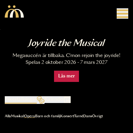
Hoppa till huvudinnehåll
Joyride the Musical
Megasuccén är tillbaka. C'mon rejoin the joyride!
Spelas 2 oktober 2026 - 7 mars 2027
Läs mer
Föreställningar
Kalender
Val av kategori uppdaterar innehållet automatiskt
Alla
Musikal
Opera
Barn och familj
Konsert
Turné
Dans
Övrigt