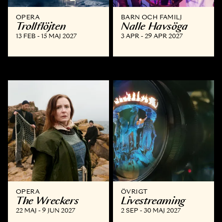
OPERA
BARN OCH FAMILJ
Trollflöjten
Nalle Havsöga
13 FEB - 15 MAJ 2027
3 APR - 29 APR 2027
OPERA
ÖVRIGT
The Wreckers
Livestreaming
22 MAJ - 9 JUN 2027
2 SEP - 30 MAJ 2027