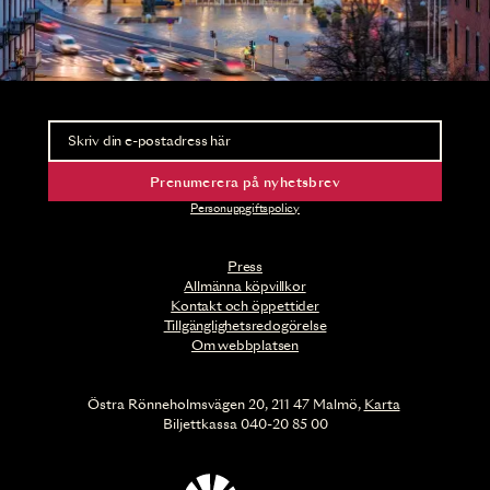
Nyhetsbrev
Ta del av förhandsinformation och biljettsläpp.
Prenumerera på nyhetsbrev
Personuppgiftspolicy
Press
Allmänna köpvillkor
Kontakt och öppettider
Tillgänglighetsredogörelse
Om webbplatsen
Östra Rönneholmsvägen 20, 211 47 Malmö,
Karta
Biljettkassa 040-20 85 00