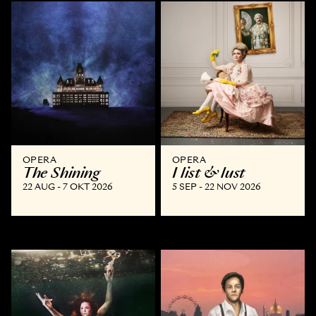
OPERA
OPERA
The Shining
I list & lust
22 AUG - 7 OKT 2026
5 SEP - 22 NOV 2026