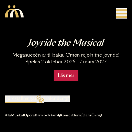
Hoppa till huvudinnehåll
Joyride the Musical
Megasuccén är tillbaka. C'mon rejoin the joyride!
Spelas 2 oktober 2026 - 7 mars 2027
Läs mer
Föreställningar
Kalender
Val av kategori uppdaterar innehållet automatiskt
Alla
Musikal
Opera
Barn och familj
Konsert
Turné
Dans
Övrigt