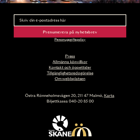
Nyhetsbrev
Ta del av förhandsinformation och biljettsläpp.
Prenumerera på nyhetsbrev
Personuppgiftspolicy
Press
Allmänna köpvillkor
Kontakt och öppettider
Tillgänglighetsredogörelse
Om webbplatsen
Östra Rönneholmsvägen 20, 211 47 Malmö,
Karta
Biljettkassa 040-20 85 00