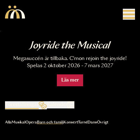
Hoppa till huvudinnehåll
Joyride the Musical
Megasuccén är tillbaka. C'mon rejoin the joyride!
Spelas 2 oktober 2026 - 7 mars 2027
Läs mer
Föreställningar
Kalender
Val av kategori uppdaterar innehållet automatiskt
Alla
Musikal
Opera
Barn och familj
Konsert
Turné
Dans
Övrigt