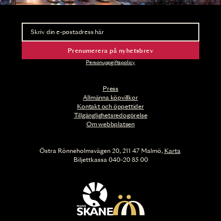
Nyhetsbrev
Ta del av förhandsinformation och biljettsläpp.
Prenumerera på nyhetsbrev
Personuppgiftspolicy
Press
Allmänna köpvillkor
Kontakt och öppettider
Tillgänglighetsredogörelse
Om webbplatsen
Östra Rönneholmsvägen 20, 211 47 Malmö,
Karta
Biljettkassa 040-20 85 00