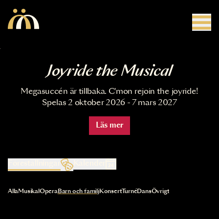
Hoppa till huvudinnehåll
Joyride the Musical
Megasuccén är tillbaka. C'mon rejoin the joyride!
Spelas 2 oktober 2026 - 7 mars 2027
Läs mer
Föreställningar
Kalender
Val av kategori uppdaterar innehållet automatiskt
Alla
Musikal
Opera
Barn och familj
Konsert
Turné
Dans
Övrigt