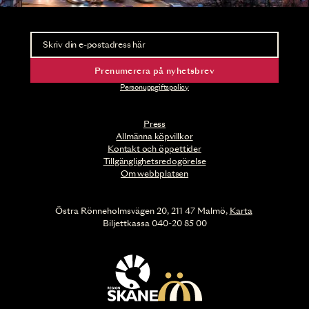
Nyhetsbrev
Ta del av förhandsinformation och biljettsläpp.
Prenumerera på nyhetsbrev
Personuppgiftspolicy
Press
Allmänna köpvillkor
Kontakt och öppettider
Tillgänglighetsredogörelse
Om webbplatsen
Östra Rönneholmsvägen 20, 211 47 Malmö,
Karta
Biljettkassa 040-20 85 00