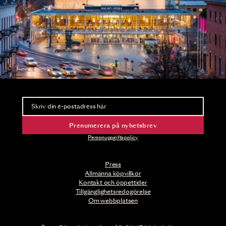
Nyhetsbrev
Ta del av förhandsinformation och biljettsläpp.
Prenumerera på nyhetsbrev
Personuppgiftspolicy
Press
Allmänna köpvillkor
Kontakt och öppettider
Tillgänglighetsredogörelse
Om webbplatsen