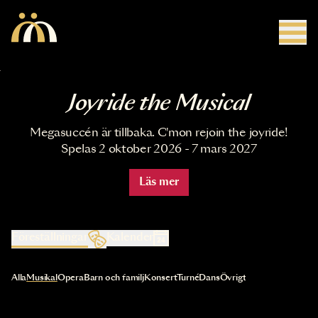
Hoppa till huvudinnehåll
Joyride the Musical
Megasuccén är tillbaka. C'mon rejoin the joyride!
Spelas 2 oktober 2026 - 7 mars 2027
Läs mer
Föreställningar
Kalender
Val av kategori uppdaterar innehållet automatiskt
Alla
Musikal
Opera
Barn och familj
Konsert
Turné
Dans
Övrigt