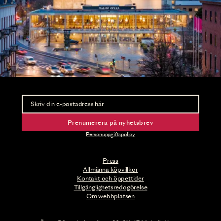
Nyhetsbrev
Ta del av förhandsinformation och biljettsläpp.
Prenumerera på nyhetsbrev
Personuppgiftspolicy
Press
Allmänna köpvillkor
Kontakt och öppettider
Tillgänglighetsredogörelse
Om webbplatsen