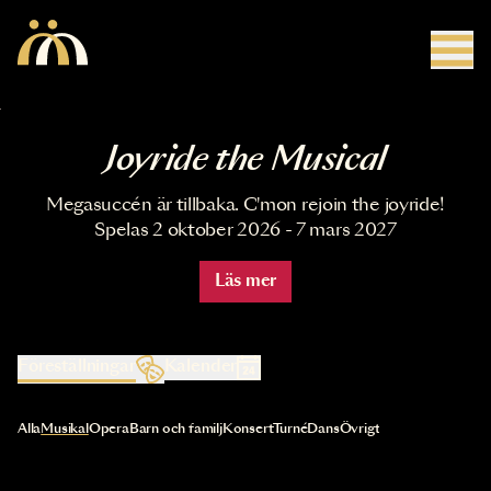
Hoppa till huvudinnehåll
Joyride the Musical
Megasuccén är tillbaka. C'mon rejoin the joyride!
Spelas 2 oktober 2026 - 7 mars 2027
Läs mer
Föreställningar
Kalender
Val av kategori uppdaterar innehållet automatiskt
Alla
Musikal
Opera
Barn och familj
Konsert
Turné
Dans
Övrigt