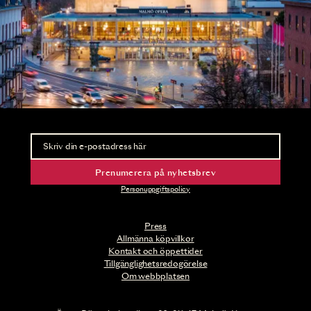
Nyhetsbrev
Ta del av förhandsinformation och biljettsläpp.
Prenumerera på nyhetsbrev
Personuppgiftspolicy
Press
Allmänna köpvillkor
Kontakt och öppettider
Tillgänglighetsredogörelse
Om webbplatsen