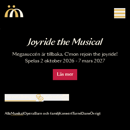
Hoppa till huvudinnehåll
Joyride the Musical
Megasuccén är tillbaka. C'mon rejoin the joyride!
Spelas 2 oktober 2026 - 7 mars 2027
Läs mer
Föreställningar
Kalender
Val av kategori uppdaterar innehållet automatiskt
Alla
Musikal
Opera
Barn och familj
Konsert
Turné
Dans
Övrigt