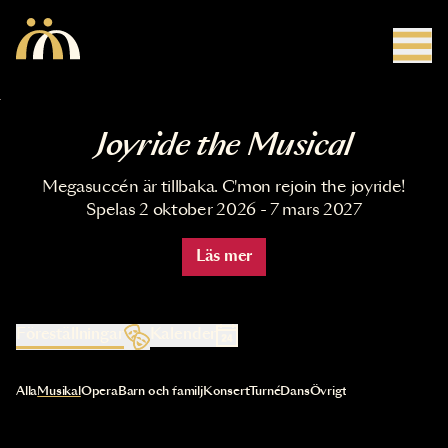
Hoppa till huvudinnehåll
Joyride the Musical
Megasuccén är tillbaka. C'mon rejoin the joyride!
Spelas 2 oktober 2026 - 7 mars 2027
Läs mer
Föreställningar
Kalender
Val av kategori uppdaterar innehållet automatiskt
Alla
Musikal
Opera
Barn och familj
Konsert
Turné
Dans
Övrigt