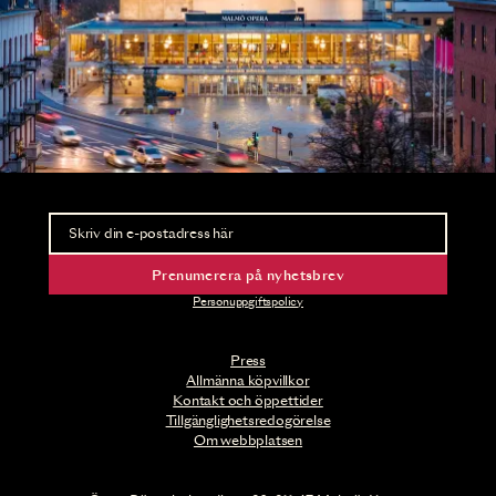
Nyhetsbrev
Ta del av förhandsinformation och biljettsläpp.
Prenumerera på nyhetsbrev
Personuppgiftspolicy
Press
Allmänna köpvillkor
Kontakt och öppettider
Tillgänglighetsredogörelse
Om webbplatsen