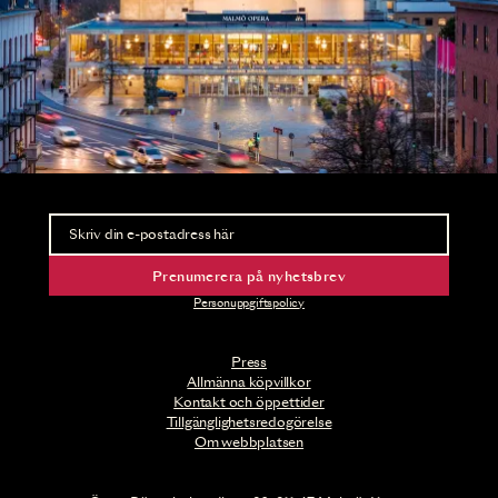
Nyhetsbrev
Ta del av förhandsinformation och biljettsläpp.
Prenumerera på nyhetsbrev
Personuppgiftspolicy
Press
Allmänna köpvillkor
Kontakt och öppettider
Tillgänglighetsredogörelse
Om webbplatsen