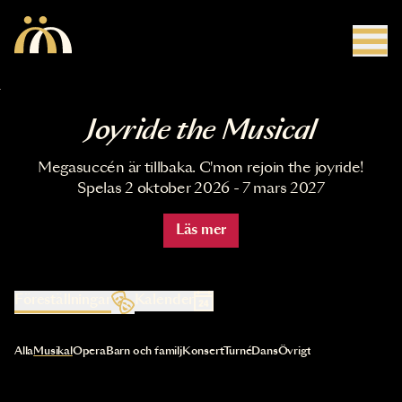
Hoppa till huvudinnehåll
Joyride the Musical
Megasuccén är tillbaka. C'mon rejoin the joyride!
Spelas 2 oktober 2026 - 7 mars 2027
Läs mer
Föreställningar
Kalender
Val av kategori uppdaterar innehållet automatiskt
Alla
Musikal
Opera
Barn och familj
Konsert
Turné
Dans
Övrigt