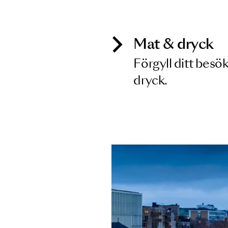
Inga föreställningar matchar
Mat & dry
Förgyll ditt
dryck.