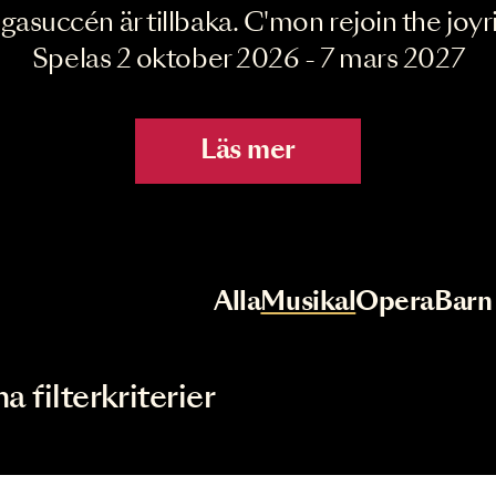
Joyride the Mu
Megasuccén är tillbaka. C'mon rejoin 
Spelas 2 oktober 2026 - 7 mar
Läs mer
r
Val av kategori
Alla
Musikal
Op