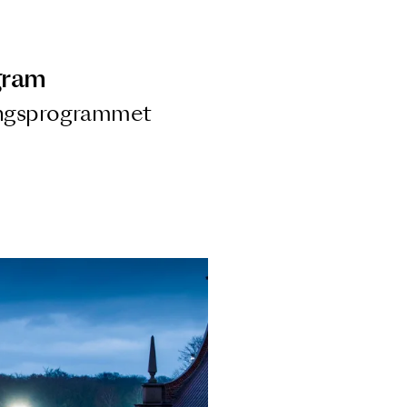
ngsprogram
ra i Säsongsprogrammet