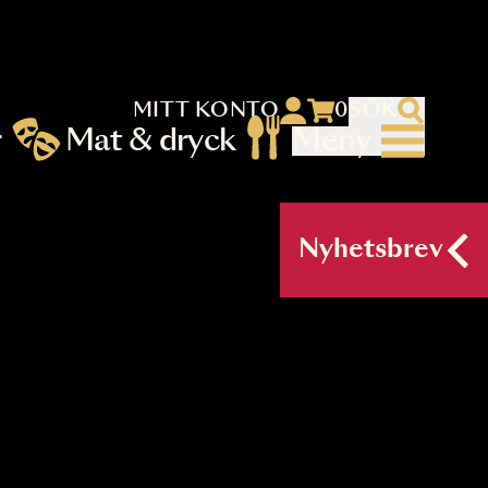
MITT KONTO
 menu)
llningar
Mat & dryck
Me
nu (primary) SV
Nyh