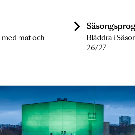
 dina filterkriterier
ck
Säso
 besök med mat och
Blädd
26/27