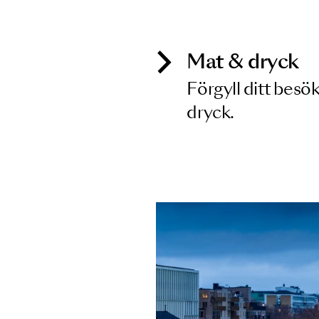
Inga föreställningar matchar
Mat & dry
Förgyll ditt
dryck.