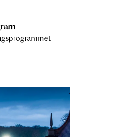
ngsprogram
ra i Säsongsprogrammet