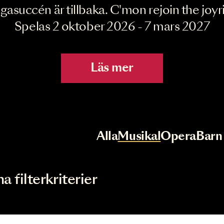
Joyride the Mu
Megasuccén är tillbaka. C'mon rejoin 
Spelas 2 oktober 2026 - 7 mar
Läs mer
r
Val av kategori
Alla
Musikal
Op