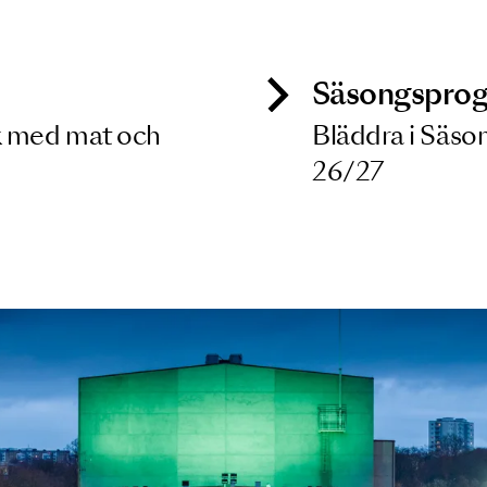
 dina filterkriterier
ck
Säso
 besök med mat och
Blädd
26/27