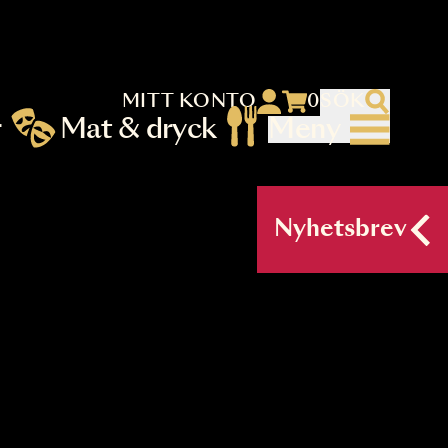
MITT KONTO
 menu)
llningar
Mat & dryck
Me
nu (primary) SV
Nyh