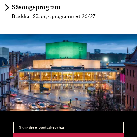
Säsongsprogram
Bläddra i Säsongsprogrammet 26/27
Nyhetsbrev
Ta del av förhandsinformation och biljettsläpp.