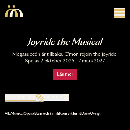
Hoppa till huvudinnehåll
Joyride the Musical
Megasuccén är tillbaka. C'mon rejoin the joyride!
Spelas 2 oktober 2026 - 7 mars 2027
Läs mer
Föreställningar
Kalender
Val av kategori uppdaterar innehållet automatiskt
Alla
Musikal
Opera
Barn och familj
Konsert
Turné
Dans
Övrigt