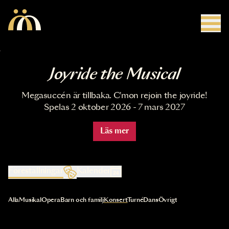
Hoppa till huvudinnehåll
Joyride the Musical
Megasuccén är tillbaka. C'mon rejoin the joyride!
Spelas 2 oktober 2026 - 7 mars 2027
Läs mer
Föreställningar
Kalender
Val av kategori uppdaterar innehållet automatiskt
Alla
Musikal
Opera
Barn och familj
Konsert
Turné
Dans
Övrigt