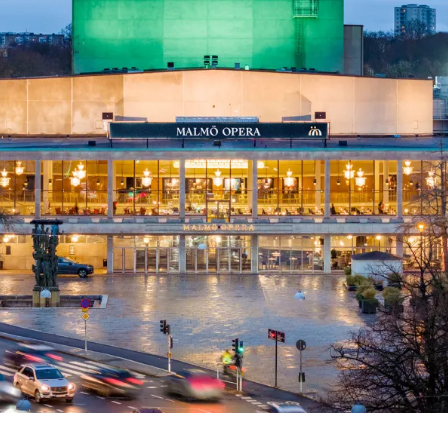
 besök med mat och
Blädd
26/27