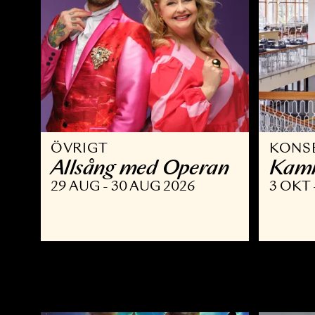
ÖVRIGT
K
Allsång med Operan
K
29 AUG - 30 AUG 2026
3 