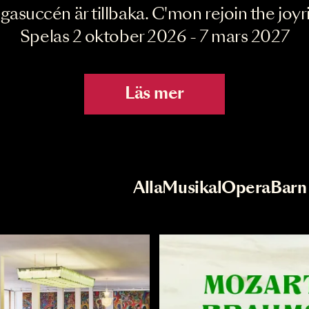
Joyride the Mu
Megasuccén är tillbaka. C'mon rejoin 
Spelas 2 oktober 2026 - 7 mar
Läs mer
r
Val av kategori
Alla
Musikal
Op