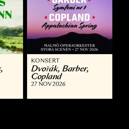
KONSERT
 Brahms,
Dvořák, Barber,
nn
Copland