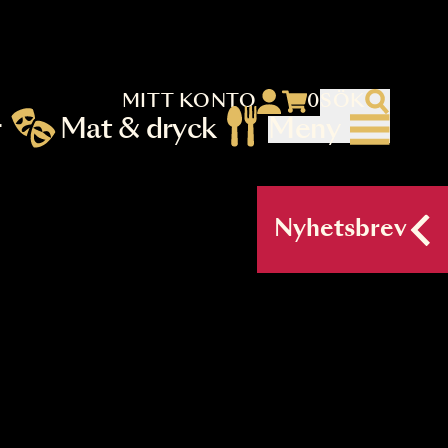
MITT KONTO
 menu)
llningar
Mat & dryck
Me
nu (primary) SV
Nyh