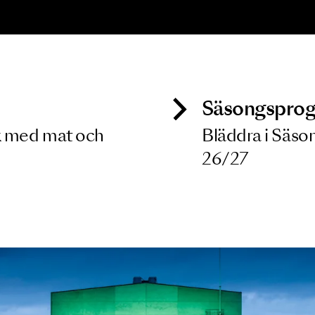
ONSERT
ozart, Britten,
elly, Elgar
8 MAJ 2027
ck
Säso