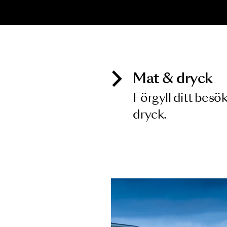
KONSERT
K
Haydn
M
K
19 FEB 2027
2
Mat & dry