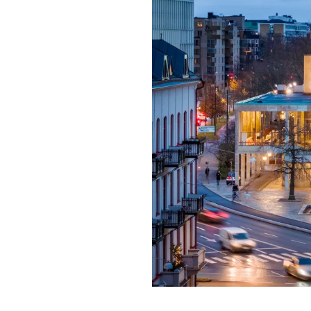
Förgyll ditt
dryck.