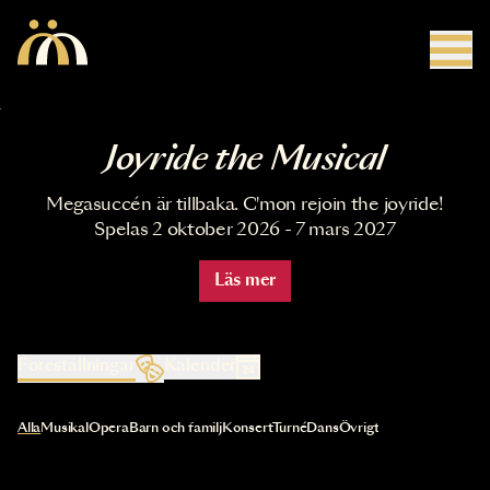
Hoppa till huvudinnehåll
Joyride the Musical
Megasuccén är tillbaka. C'mon rejoin the joyride!
Spelas 2 oktober 2026 - 7 mars 2027
Läs mer
Föreställningar
Kalender
Val av kategori uppdaterar innehållet automatiskt
Alla
Musikal
Opera
Barn och familj
Konsert
Turné
Dans
Övrigt