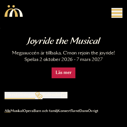
Hoppa till huvudinnehåll
Joyride the Musical
Megasuccén är tillbaka. C'mon rejoin the joyride!
Spelas 2 oktober 2026 - 7 mars 2027
Läs mer
Föreställningar
Kalender
Val av kategori uppdaterar innehållet automatiskt
Alla
Musikal
Opera
Barn och familj
Konsert
Turné
Dans
Övrigt