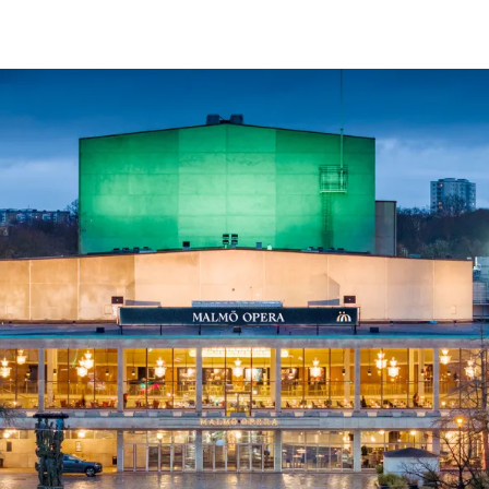
ck
Säso
 besök med mat och
Blädd
26/27