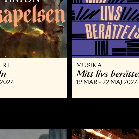
ONSERT
MUSIKAL
aydn
Mitt livs
 FEB 2027
19 MAR - 22