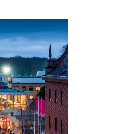
ngsprogram
ra i Säsongsprogrammet