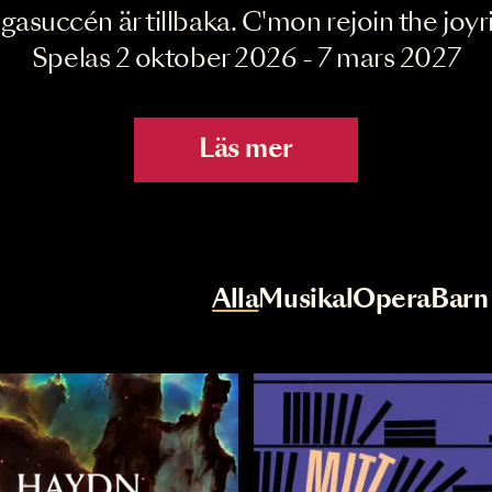
Joyride the Mu
Megasuccén är tillbaka. C'mon rejoin 
Spelas 2 oktober 2026 - 7 mar
Läs mer
r
Val av kategori
Alla
Musikal
Op