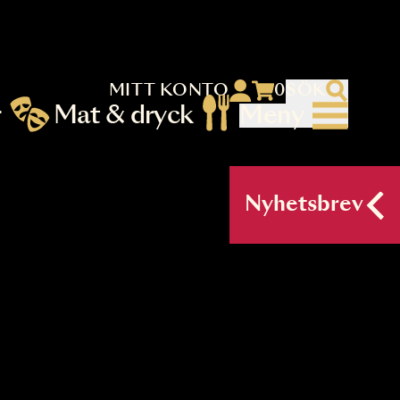
MITT KONTO
 menu)
llningar
Mat & dryck
Me
nu (primary) SV
Nyh