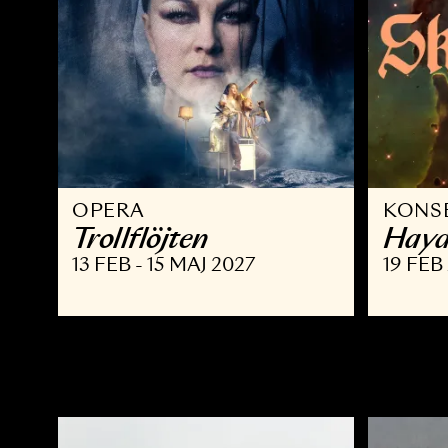
OPERA
K
Trollflöjten
H
13 FEB - 15 MAJ 2027
19