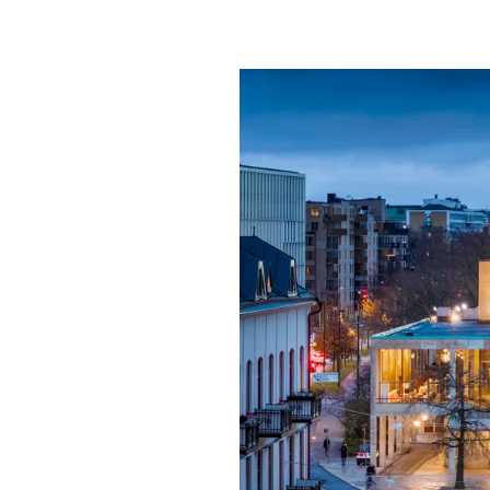
Mat & dry
Förgyll ditt
dryck.