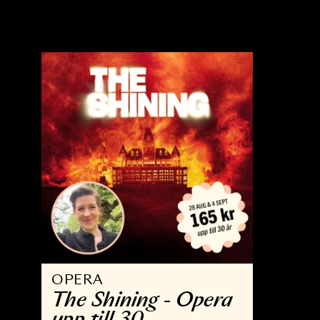
OPERA
K
The Wreckers
M
K
22 MAJ - 9 JUN 2027
2