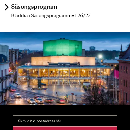
Säsongsprogram
Bläddra i Säsongsprogrammet 26/27
Nyhetsbrev
Ta del av förhandsinformation och biljettsläpp.