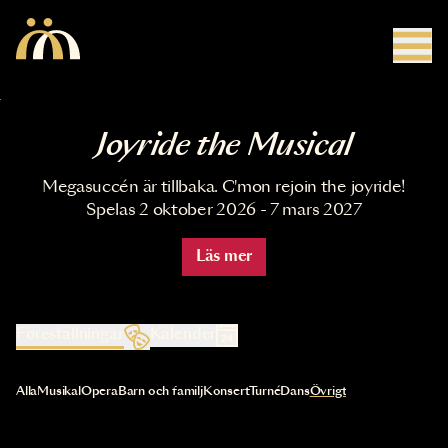
Hoppa till huvudinnehåll
Joyride the Musical
Megasuccén är tillbaka. C'mon rejoin the joyride!
Spelas 2 oktober 2026 - 7 mars 2027
Läs mer
Föreställningar
Kalender
Val av kategori uppdaterar innehållet automatiskt
Alla
Musikal
Opera
Barn och familj
Konsert
Turné
Dans
Övrigt