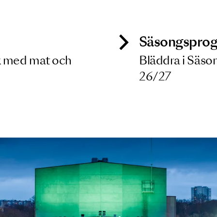
 dina filterkriterier
ck
Säso
 besök med mat och
Blädd
26/27