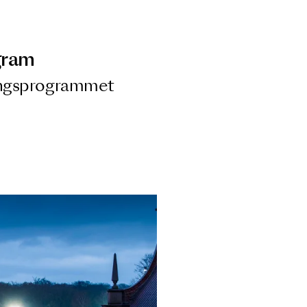
ngsprogram
ra i Säsongsprogrammet