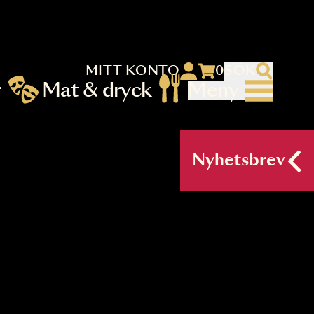
MITT KONTO
 menu)
llningar
Mat & dryck
Me
nu (primary) SV
Nyh