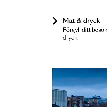
Inga föreställningar matchar
Mat & dry
Förgyll ditt
dryck.