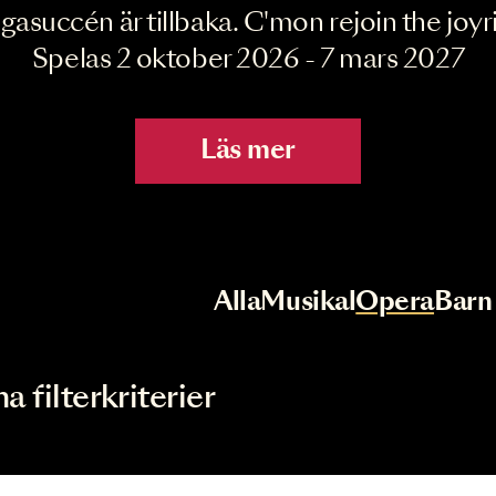
Joyride the Mu
Megasuccén är tillbaka. C'mon rejoin 
Spelas 2 oktober 2026 - 7 mar
Läs mer
r
Val av kategori
Alla
Musikal
Op