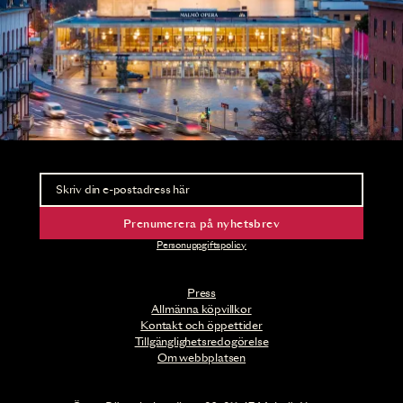
Nyhetsbrev
Ta del av förhandsinformation och biljettsläpp.
Prenumerera på nyhetsbrev
Personuppgiftspolicy
Press
Allmänna köpvillkor
Kontakt och öppettider
Tillgänglighetsredogörelse
Om webbplatsen