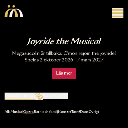
Hoppa till huvudinnehåll
Joyride the Musical
Megasuccén är tillbaka. C'mon rejoin the joyride!
Spelas 2 oktober 2026 - 7 mars 2027
Läs mer
Föreställningar
Kalender
Val av kategori uppdaterar innehållet automatiskt
Alla
Musikal
Opera
Barn och familj
Konsert
Turné
Dans
Övrigt