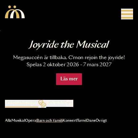
Hoppa till huvudinnehåll
Joyride the Musical
Megasuccén är tillbaka. C'mon rejoin the joyride!
Spelas 2 oktober 2026 - 7 mars 2027
Läs mer
Föreställningar
Kalender
Val av kategori uppdaterar innehållet automatiskt
Alla
Musikal
Opera
Barn och familj
Konsert
Turné
Dans
Övrigt