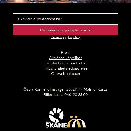
Nyhetsbrev
Ta del av förhandsinformation och biljettsläpp.
Prenumerera på nyhetsbrev
Personuppgiftspolicy
Press
Allmänna köpvillkor
Kontakt och öppettider
Tillgänglighetsredogörelse
Om webbplatsen
Östra Rönneholmsvägen 20, 211 47 Malmö,
Karta
Biljettkassa 040-20 85 00