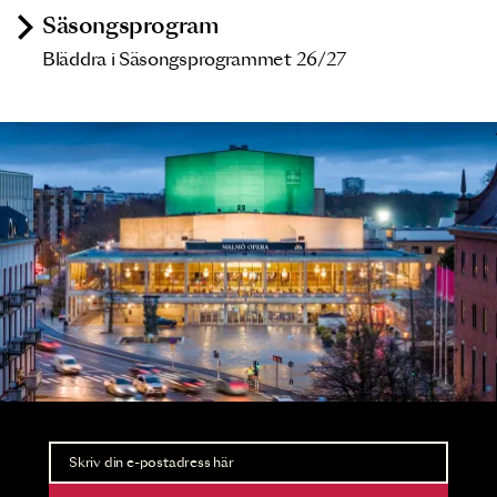
Säsongsprogram
Bläddra i Säsongsprogrammet 26/27
Nyhetsbrev
Ta del av förhandsinformation och biljettsläpp.