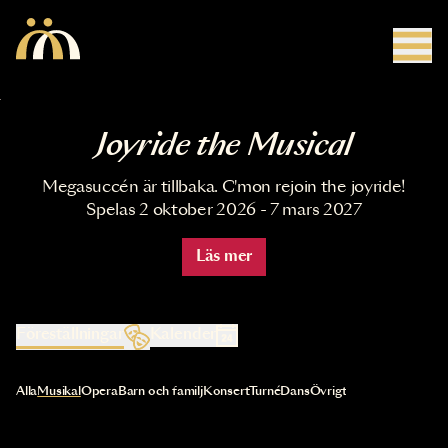
Hoppa till huvudinnehåll
Joyride the Musical
Megasuccén är tillbaka. C'mon rejoin the joyride!
Spelas 2 oktober 2026 - 7 mars 2027
Läs mer
Föreställningar
Kalender
Val av kategori uppdaterar innehållet automatiskt
Alla
Musikal
Opera
Barn och familj
Konsert
Turné
Dans
Övrigt