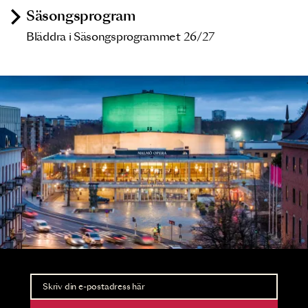
Säsongsprogram
Bläddra i Säsongsprogrammet 26/27
Nyhetsbrev
Ta del av förhandsinformation och biljettsläpp.