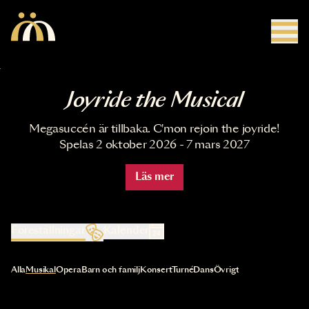
Hoppa till huvudinnehåll
Joyride the Musical
Megasuccén är tillbaka. C'mon rejoin the joyride!
Spelas 2 oktober 2026 - 7 mars 2027
Läs mer
Föreställningar
Kalender
Val av kategori uppdaterar innehållet automatiskt
Alla
Musikal
Opera
Barn och familj
Konsert
Turné
Dans
Övrigt