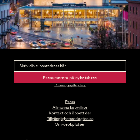
Nyhetsbrev
Ta del av förhandsinformation och biljettsläpp.
Prenumerera på nyhetsbrev
Personuppgiftspolicy
Press
Allmänna köpvillkor
Kontakt och öppettider
Tillgänglighetsredogörelse
Om webbplatsen