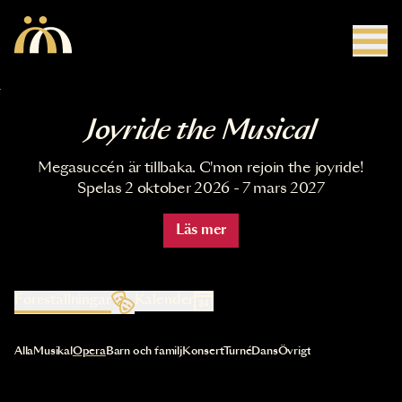
Hoppa till huvudinnehåll
Joyride the Musical
Megasuccén är tillbaka. C'mon rejoin the joyride!
Spelas 2 oktober 2026 - 7 mars 2027
Läs mer
Föreställningar
Kalender
Val av kategori uppdaterar innehållet automatiskt
Alla
Musikal
Opera
Barn och familj
Konsert
Turné
Dans
Övrigt