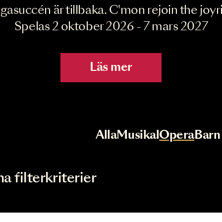
Joyride the Mu
Megasuccén är tillbaka. C'mon rejoin 
Spelas 2 oktober 2026 - 7 mar
Läs mer
r
Val av kategori
Alla
Musikal
Op