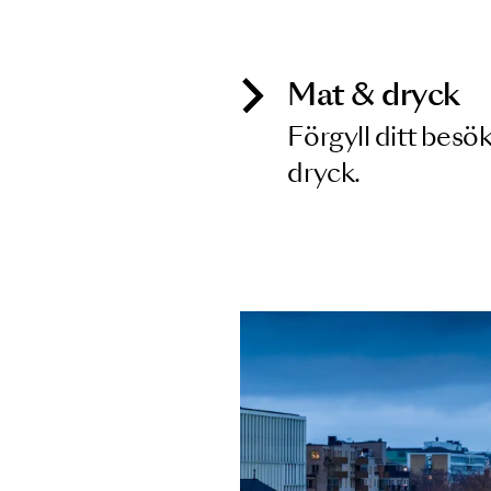
Inga föreställningar matchar
Mat & dry
Förgyll ditt
dryck.