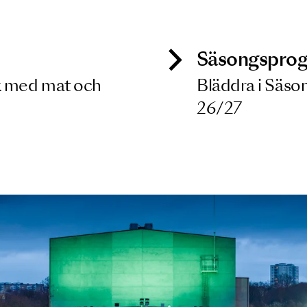
 dina filterkriterier
ck
Säso
 besök med mat och
Blädd
26/27