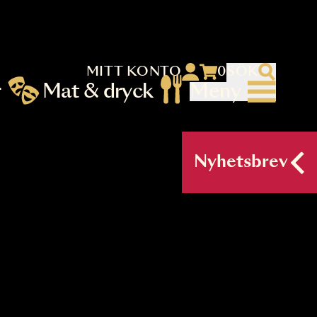
MITT KONTO
 menu)
llningar
Mat & dryck
Me
nu (primary) SV
Nyh