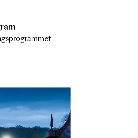
ngsprogram
ra i Säsongsprogrammet