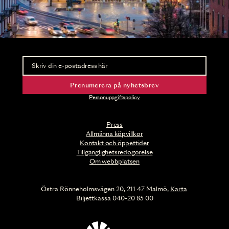
Nyhetsbrev
Ta del av förhandsinformation och biljettsläpp.
Prenumerera på nyhetsbrev
Personuppgiftspolicy
Press
Allmänna köpvillkor
Kontakt och öppettider
Tillgänglighetsredogörelse
Om webbplatsen
Östra Rönneholmsvägen 20, 211 47 Malmö,
Karta
Biljettkassa 040-20 85 00