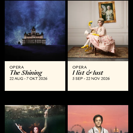
OPERA
OPERA
The Shining
I list & lust
22 AUG - 7 OKT 2026
5 SEP - 22 NOV 2026