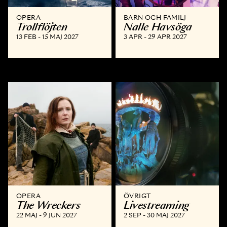
OPERA
BARN OCH FAMILJ
Trollflöjten
Nalle Havsöga
13 FEB - 15 MAJ 2027
3 APR - 29 APR 2027
OPERA
ÖVRIGT
The Wreckers
Livestreaming
22 MAJ - 9 JUN 2027
2 SEP - 30 MAJ 2027