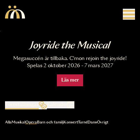
Hoppa till huvudinnehåll
Joyride the Musical
Megasuccén är tillbaka. C'mon rejoin the joyride!
Spelas 2 oktober 2026 - 7 mars 2027
Läs mer
Föreställningar
Kalender
Val av kategori uppdaterar innehållet automatiskt
Alla
Musikal
Opera
Barn och familj
Konsert
Turné
Dans
Övrigt