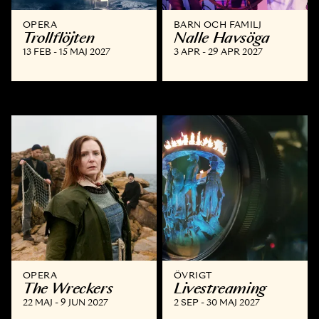
OPERA
BARN OCH FAMILJ
Trollflöjten
Nalle Havsöga
13 FEB - 15 MAJ 2027
3 APR - 29 APR 2027
OPERA
ÖVRIGT
The Wreckers
Livestreaming
22 MAJ - 9 JUN 2027
2 SEP - 30 MAJ 2027