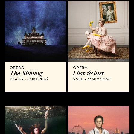
OPERA
OPERA
The Shining
I list & lust
22 AUG - 7 OKT 2026
5 SEP - 22 NOV 2026