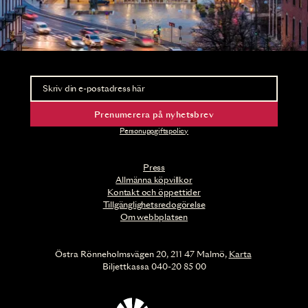
Nyhetsbrev
Ta del av förhandsinformation och biljettsläpp.
Prenumerera på nyhetsbrev
Personuppgiftspolicy
Press
Allmänna köpvillkor
Kontakt och öppettider
Tillgänglighetsredogörelse
Om webbplatsen
Östra Rönneholmsvägen 20, 211 47 Malmö,
Karta
Biljettkassa 040-20 85 00