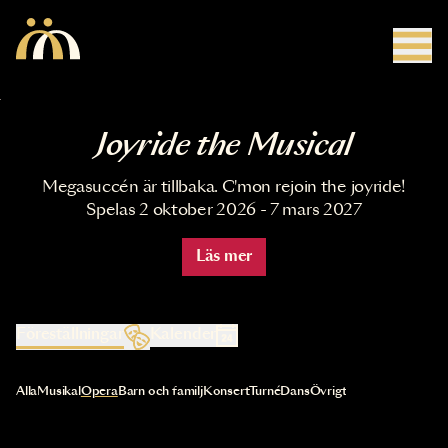
Hoppa till huvudinnehåll
Joyride the Musical
Megasuccén är tillbaka. C'mon rejoin the joyride!
Spelas 2 oktober 2026 - 7 mars 2027
Läs mer
Föreställningar
Kalender
Val av kategori uppdaterar innehållet automatiskt
Alla
Musikal
Opera
Barn och familj
Konsert
Turné
Dans
Övrigt