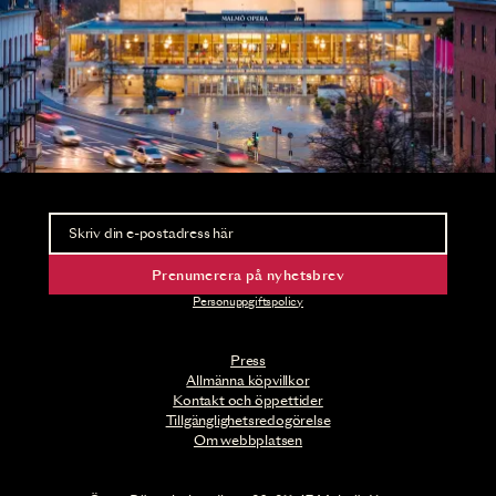
Nyhetsbrev
Ta del av förhandsinformation och biljettsläpp.
Prenumerera på nyhetsbrev
Personuppgiftspolicy
Press
Allmänna köpvillkor
Kontakt och öppettider
Tillgänglighetsredogörelse
Om webbplatsen