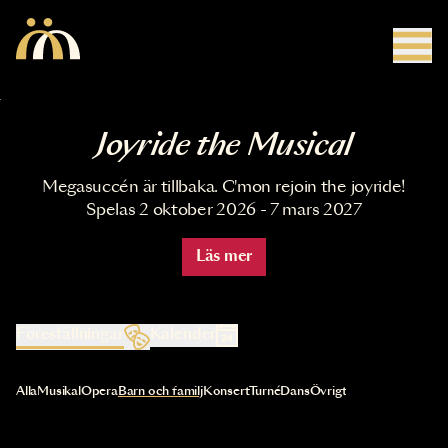
Hoppa till huvudinnehåll
Joyride the Musical
Megasuccén är tillbaka. C'mon rejoin the joyride!
Spelas 2 oktober 2026 - 7 mars 2027
Läs mer
Föreställningar
Kalender
Val av kategori uppdaterar innehållet automatiskt
Alla
Musikal
Opera
Barn och familj
Konsert
Turné
Dans
Övrigt