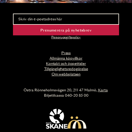
Nyhetsbrev
Ta del av förhandsinformation och biljettsläpp.
Prenumerera på nyhetsbrev
Personuppgiftspolicy
Press
Allmänna köpvillkor
Kontakt och öppettider
Tillgänglighetsredogörelse
Om webbplatsen
Östra Rönneholmsvägen 20, 211 47 Malmö,
Karta
Biljettkassa 040-20 85 00