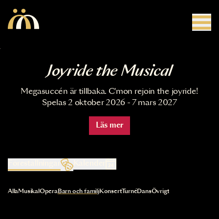
Hoppa till huvudinnehåll
Joyride the Musical
Megasuccén är tillbaka. C'mon rejoin the joyride!
Spelas 2 oktober 2026 - 7 mars 2027
Läs mer
Föreställningar
Kalender
Val av kategori uppdaterar innehållet automatiskt
Alla
Musikal
Opera
Barn och familj
Konsert
Turné
Dans
Övrigt