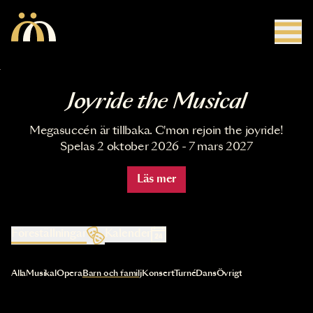
Hoppa till huvudinnehåll
Joyride the Musical
Megasuccén är tillbaka. C'mon rejoin the joyride!
Spelas 2 oktober 2026 - 7 mars 2027
Läs mer
Föreställningar
Kalender
Val av kategori uppdaterar innehållet automatiskt
Alla
Musikal
Opera
Barn och familj
Konsert
Turné
Dans
Övrigt