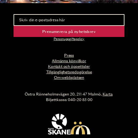
Nyhetsbrev
Ta del av förhandsinformation och biljettsläpp.
Prenumerera på nyhetsbrev
Personuppgiftspolicy
Press
Allmänna köpvillkor
Kontakt och öppettider
Tillgänglighetsredogörelse
Om webbplatsen
Östra Rönneholmsvägen 20, 211 47 Malmö,
Karta
Biljettkassa 040-20 85 00