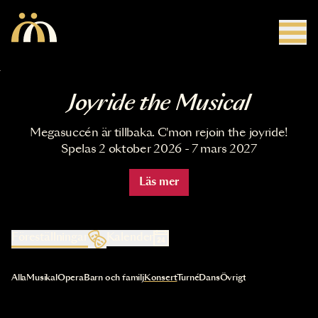
Hoppa till huvudinnehåll
Joyride the Musical
Megasuccén är tillbaka. C'mon rejoin the joyride!
Spelas 2 oktober 2026 - 7 mars 2027
Läs mer
Föreställningar
Kalender
Val av kategori uppdaterar innehållet automatiskt
Alla
Musikal
Opera
Barn och familj
Konsert
Turné
Dans
Övrigt