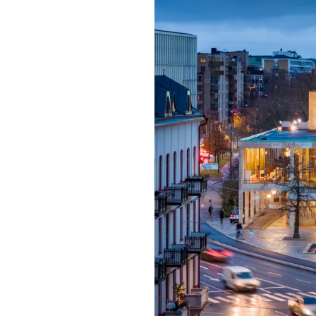
Mat & dry
Förgyll ditt
dryck.