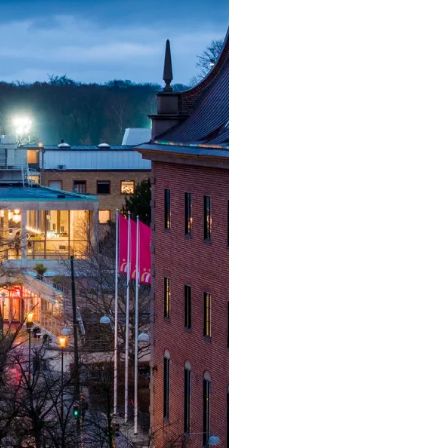
ngsprogram
ra i Säsongsprogrammet