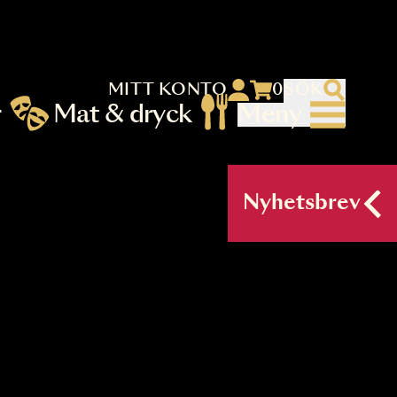
MITT KONTO
 menu)
llningar
Mat & dryck
Me
nu (primary) SV
Nyh