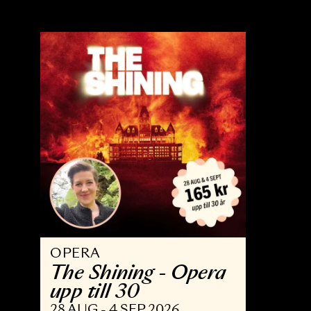
OPERA
B
Trollflöjten
N
13 FEB - 15 MAJ 2027
3 