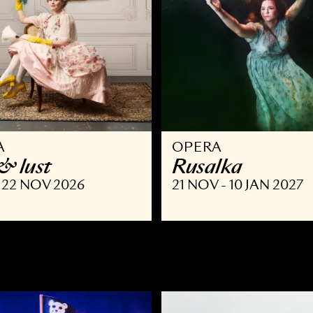
PERA
OPERA
 list & lust
Rusalka
SEP - 22 NOV 2026
21 NOV - 10