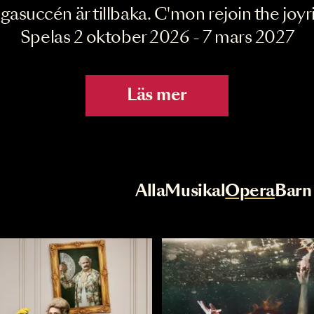
Joyride the Mu
Megasuccén är tillbaka. C'mon rejoin 
Spelas 2 oktober 2026 - 7 mar
Läs mer
r
Val av kategori
Alla
Musikal
Op