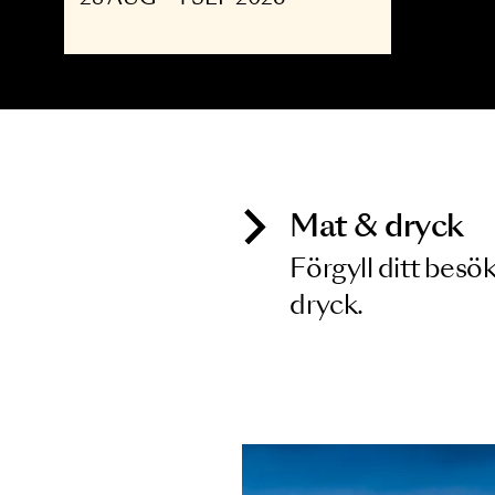
OPERA
The Shining - Opera
upp till 30
28 AUG - 4 SEP 2026