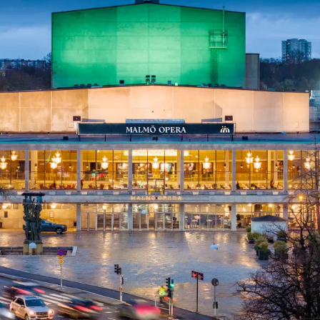
ck
Säso
 besök med mat och
Blädd
26/27