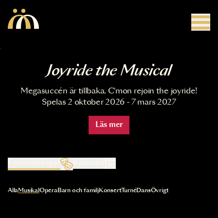
Hoppa till huvudinnehåll
Joyride the Musical
Megasuccén är tillbaka. C'mon rejoin the joyride!
Spelas 2 oktober 2026 - 7 mars 2027
Läs mer
Föreställningar
Kalender
Val av kategori uppdaterar innehållet automatiskt
Alla
Musikal
Opera
Barn och familj
Konsert
Turné
Dans
Övrigt