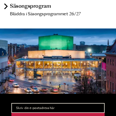
Säsongsprogram
Bläddra i Säsongsprogrammet 26/27
Nyhetsbrev
Ta del av förhandsinformation och biljettsläpp.