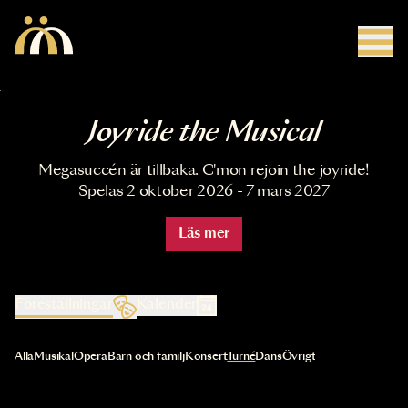
Hoppa till huvudinnehåll
Joyride the Musical
Megasuccén är tillbaka. C'mon rejoin the joyride!
Spelas 2 oktober 2026 - 7 mars 2027
Läs mer
Föreställningar
Kalender
Val av kategori uppdaterar innehållet automatiskt
Alla
Musikal
Opera
Barn och familj
Konsert
Turné
Dans
Övrigt