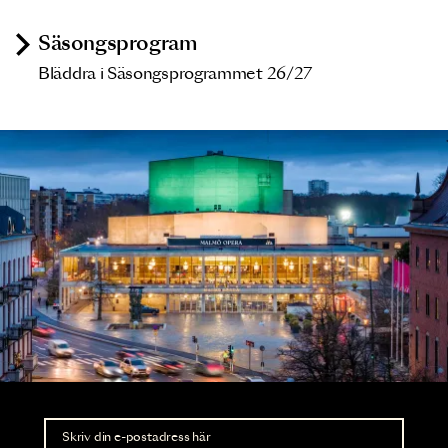
Säsongsprogram
Bläddra i Säsongsprogrammet 26/27
Nyhetsbrev
Ta del av förhandsinformation och biljettsläpp.