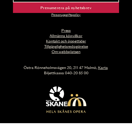
Prenumerera på nyhetsbrev
Personuppgiftspolicy
Press
Allmänna köpvillkor
Kontakt och öppettider
Tillgänglighetsredogörelse
Om webbplatsen
Östra Rönneholmsvägen 20, 211 47 Malmö,
Karta
Biljettkassa 040-20 85 00
HELA SKÅNES OPERA