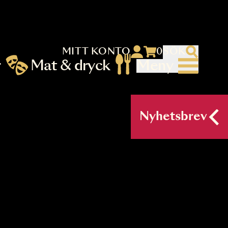
MITT KONTO
 menu)
llningar
Mat & dryck
Me
nu (primary) SV
Nyh