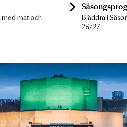
ck
Säso
 besök med mat och
Blädd
26/27