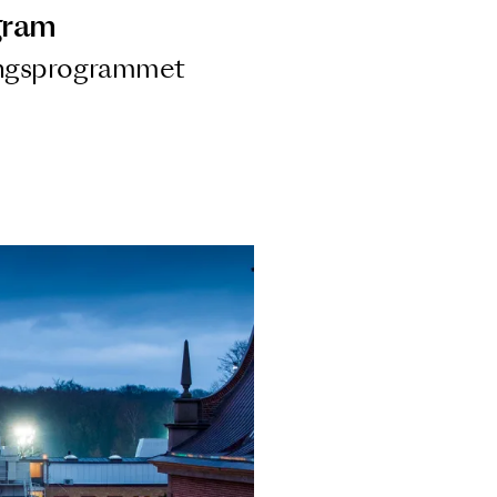
ngsprogram
ra i Säsongsprogrammet