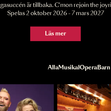
Joyride the Mu
Megasuccén är tillbaka. C'mon rejoin 
Spelas 2 oktober 2026 - 7 mar
Läs mer
r
Val av kategori
Alla
Musikal
Op