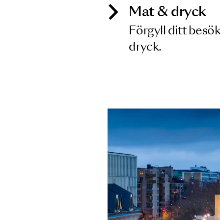
Mat & dry
Förgyll ditt
dryck.